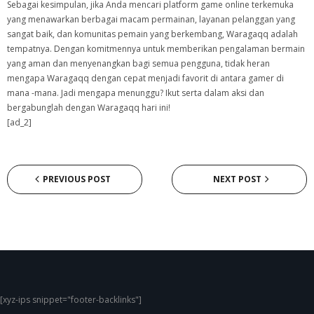
Sebagai kesimpulan, jika Anda mencari platform game online terkemuka
yang menawarkan berbagai macam permainan, layanan pelanggan yang
sangat baik, dan komunitas pemain yang berkembang, Waragaqq adalah
tempatnya. Dengan komitmennya untuk memberikan pengalaman bermain
yang aman dan menyenangkan bagi semua pengguna, tidak heran
mengapa Waragaqq dengan cepat menjadi favorit di antara gamer di
mana -mana. Jadi mengapa menunggu? Ikut serta dalam aksi dan
bergabunglah dengan Waragaqq hari ini!
[ad_2]
PREVIOUS POST
NEXT POST
[xyz-ips snippet="footer-backlinks"]