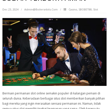
Dec 23, 2024
Admin@boilersnbits.com
Casino
,
SBOBET88
,
Slot
Bermain permainan slot online semakin populer di kalangan pemain di
seluruh dunia. Keberadaan berbagai situs slot memberikan banyak pilihan
bagi mereka yang ingin merasakan sensasi permainan ini. Namun, tidak
semua situs slot memiliki tingkat keamanan yang sama. Oleh karena itu,