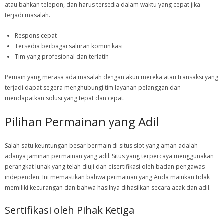
atau bahkan telepon, dan harus tersedia dalam waktu yang cepat jika
terjadi masalah.
Respons cepat
Tersedia berbagai saluran komunikasi
Tim yang profesional dan terlatih
Pemain yang merasa ada masalah dengan akun mereka atau transaksi yang
terjadi dapat segera menghubungi tim layanan pelanggan dan
mendapatkan solusi yang tepat dan cepat.
Pilihan Permainan yang Adil
Salah satu keuntungan besar bermain di situs slot yang aman adalah
adanya jaminan permainan yang adil. Situs yang terpercaya menggunakan
perangkat lunak yang telah diuji dan disertifikasi oleh badan pengawas
independen. Ini memastikan bahwa permainan yang Anda mainkan tidak
memiliki kecurangan dan bahwa hasilnya dihasilkan secara acak dan adil.
Sertifikasi oleh Pihak Ketiga