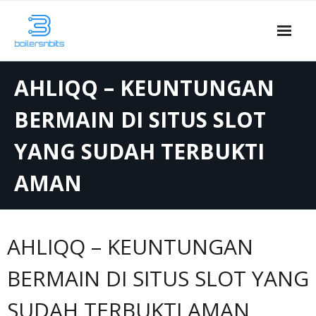
Skip
to
content
AHLIQQ – KEUNTUNGAN
BERMAIN DI SITUS SLOT
YANG SUDAH TERBUKTI
AMAN
AHLIQQ – KEUNTUNGAN
BERMAIN DI SITUS SLOT YANG
SUDAH TERBUKTI AMAN