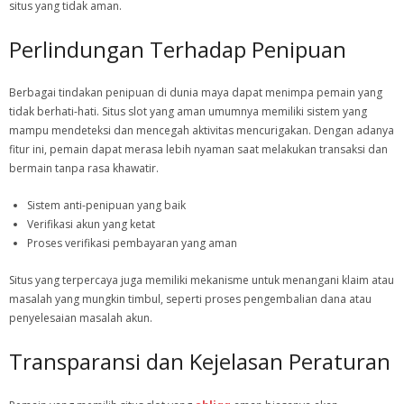
situs yang tidak aman.
Perlindungan Terhadap Penipuan
Berbagai tindakan penipuan di dunia maya dapat menimpa pemain yang
tidak berhati-hati. Situs slot yang aman umumnya memiliki sistem yang
mampu mendeteksi dan mencegah aktivitas mencurigakan. Dengan adanya
fitur ini, pemain dapat merasa lebih nyaman saat melakukan transaksi dan
bermain tanpa rasa khawatir.
Sistem anti-penipuan yang baik
Verifikasi akun yang ketat
Proses verifikasi pembayaran yang aman
Situs yang terpercaya juga memiliki mekanisme untuk menangani klaim atau
masalah yang mungkin timbul, seperti proses pengembalian dana atau
penyelesaian masalah akun.
Transparansi dan Kejelasan Peraturan