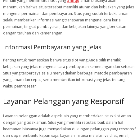
Pemain yang memilih situs slot yang
ahliqq
aman biasanya akan
menemukan bahwa situs tersebut memiliki aturan dan kebijakan yang jelas
mengenai permainan dan pembayaran. Situs yang sudah terbukti aman
selalu memberikan informasi yang transparan mengenai cara kerja
permainan, tingkat pembayaran, dan kebijakan lainnya yang berkaitan
dengan taruhan dan kemenangan.
Informasi Pembayaran yang Jelas
Penting untuk memastikan bahwa situs slot yang Anda pilih memiliki
kebijakan yang jelas mengenai cara pembayaran kemenangan dan setoran.
Situs yang terpercaya selalu menyediakan berbagai metode pembayaran
yang aman dan cepat, serta memberikan informasi yang jelas tentang
waktu pemrosesan.
Layanan Pelanggan yang Responsif
Layanan pelanggan adalah aspek lain yang membedakan situs slot aman
dengan yang tidak aman. Situs yang memiliki reputasi baik dalam hal
keamanan biasanya juga menyediakan dukungan pelanggan yang responsif
dan siap membantu kapan saja. Layanan ini bisa melalui live chat, email,