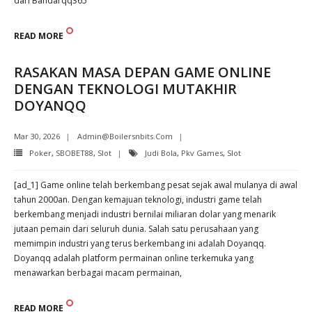
dari Bandarqq365
READ MORE
RASAKAN MASA DEPAN GAME ONLINE
DENGAN TEKNOLOGI MUTAKHIR
DOYANQQ
Mar 30, 2026
Admin@boilersnbits.com
Poker
,
SBOBET88
,
Slot
Judi Bola
,
Pkv Games
,
Slot
[ad_1] Game online telah berkembang pesat sejak awal mulanya di awal
tahun 2000an. Dengan kemajuan teknologi, industri game telah
berkembang menjadi industri bernilai miliaran dolar yang menarik
jutaan pemain dari seluruh dunia. Salah satu perusahaan yang
memimpin industri yang terus berkembang ini adalah Doyanqq.
Doyanqq adalah platform permainan online terkemuka yang
menawarkan berbagai macam permainan,
READ MORE