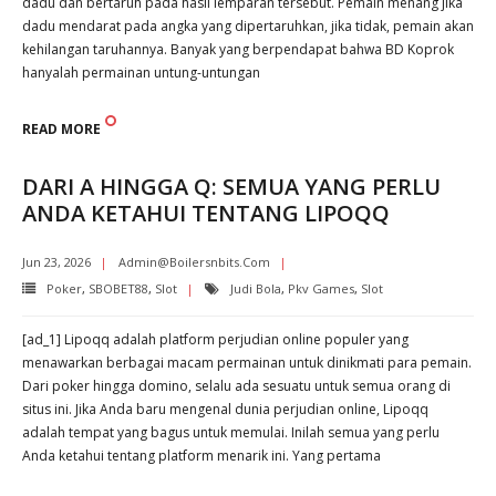
dadu dan bertaruh pada hasil lemparan tersebut. Pemain menang jika
dadu mendarat pada angka yang dipertaruhkan, jika tidak, pemain akan
kehilangan taruhannya. Banyak yang berpendapat bahwa BD Koprok
hanyalah permainan untung-untungan
READ MORE
DARI A HINGGA Q: SEMUA YANG PERLU
ANDA KETAHUI TENTANG LIPOQQ
Jun 23, 2026
Admin@boilersnbits.com
Poker
,
SBOBET88
,
Slot
Judi Bola
,
Pkv Games
,
Slot
[ad_1] Lipoqq adalah platform perjudian online populer yang
menawarkan berbagai macam permainan untuk dinikmati para pemain.
Dari poker hingga domino, selalu ada sesuatu untuk semua orang di
situs ini. Jika Anda baru mengenal dunia perjudian online, Lipoqq
adalah tempat yang bagus untuk memulai. Inilah semua yang perlu
Anda ketahui tentang platform menarik ini. Yang pertama