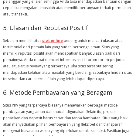
pelanggan yang efisien sehingga Anda bisa mendapatkan bantuan dengan
cepat jika mengalami masalah atau memiliki pertanyaan terkait permainan
atau transaksi.
5. Ulasan dan Reputasi Positif
Sebelum memilih situs
slot online
penting untuk mencari ulasan atau
testimonial dari pemain lain yang sudah berpengalaman. Situs yang
memiliki reputasi positif akan mendapatkan banyak ulasan baik dari
pemainnya. Anda dapat mencari informasi ini di forum-forum perjudian
atau situs-situs review yang terpercaya. Jika situs tersebut sering
mendapatkan keluhan atau masalah yang berulang, sebaiknya hindari situs
tersebut dan cari alternatif lain yang lebih dapat dipercaya.
6. Metode Pembayaran yang Beragam
Situs PKV yang terpercaya biasanya menawarkan berbagai metode
pembayaran yang aman dan mudah digunakan. Selain itu, proses
penarikan dan deposit harus cepat dan tanpa hambatan. Situs yang baik
akan menyediakan pilihan pembayaran yang fleksibel dan transparan
mengenai biaya atau waktu yang diperlukan untuk transaksi. Pastikan juga