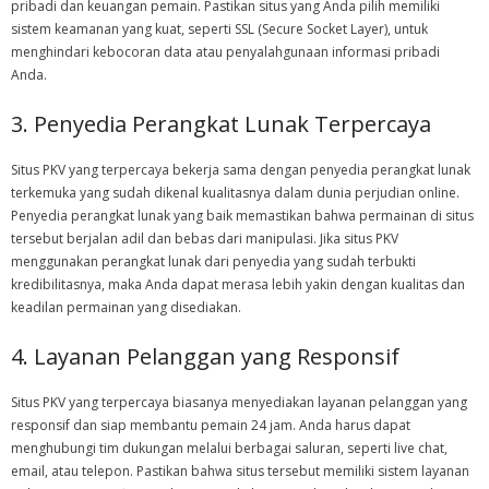
pribadi dan keuangan pemain. Pastikan situs yang Anda pilih memiliki
sistem keamanan yang kuat, seperti SSL (Secure Socket Layer), untuk
menghindari kebocoran data atau penyalahgunaan informasi pribadi
Anda.
3. Penyedia Perangkat Lunak Terpercaya
Situs PKV yang terpercaya bekerja sama dengan penyedia perangkat lunak
terkemuka yang sudah dikenal kualitasnya dalam dunia perjudian online.
Penyedia perangkat lunak yang baik memastikan bahwa permainan di situs
tersebut berjalan adil dan bebas dari manipulasi. Jika situs PKV
menggunakan perangkat lunak dari penyedia yang sudah terbukti
kredibilitasnya, maka Anda dapat merasa lebih yakin dengan kualitas dan
keadilan permainan yang disediakan.
4. Layanan Pelanggan yang Responsif
Situs PKV yang terpercaya biasanya menyediakan layanan pelanggan yang
responsif dan siap membantu pemain 24 jam. Anda harus dapat
menghubungi tim dukungan melalui berbagai saluran, seperti live chat,
email, atau telepon. Pastikan bahwa situs tersebut memiliki sistem layanan