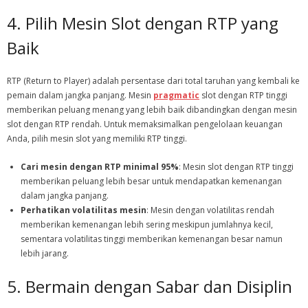
4. Pilih Mesin Slot dengan RTP yang
Baik
RTP (Return to Player) adalah persentase dari total taruhan yang kembali ke
pemain dalam jangka panjang. Mesin
pragmatic
slot dengan RTP tinggi
memberikan peluang menang yang lebih baik dibandingkan dengan mesin
slot dengan RTP rendah. Untuk memaksimalkan pengelolaan keuangan
Anda, pilih mesin slot yang memiliki RTP tinggi.
Cari mesin dengan RTP minimal 95%
: Mesin slot dengan RTP tinggi
memberikan peluang lebih besar untuk mendapatkan kemenangan
dalam jangka panjang.
Perhatikan volatilitas mesin
: Mesin dengan volatilitas rendah
memberikan kemenangan lebih sering meskipun jumlahnya kecil,
sementara volatilitas tinggi memberikan kemenangan besar namun
lebih jarang.
5. Bermain dengan Sabar dan Disiplin