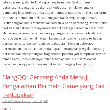
tetap berenergi dan terlibat sepanjang turnamen. Saat turnamen
berlangsung, pantau terus skor dan kedudukan untuk menentukan
pemenang keseluruhan. Anda dapat membuat papan peringkat atau kartu
skor untuk membantu melacak kemajuan dan kinerja setiap pemain.
Pertimbangkan untuk menawarkan hadiah kepada pemenang, seperti kartu
hadiah atau hak untuk menyombongkan diri hingga turnamen berikutnya.
Menyelenggarakan turnamen Pinoqq dengan teman-teman adalah cara
yang bagus untuk menjalin ikatan karena kecintaan yang sama terhadap
permainan kartu dan kompetisi persahabatan. Dengan beberapa
perencanaan dan persiapan, Anda dapat menciptakan pengalaman yang
berkesan dan menyenangkan bagi seluruh peserta. Jadi kumpulkan teman-
teman Anda, kocok kartunya, dan bersiaplah untuk ikut serta dalam
turnamen Pinoqq yang menyenangkan dan mengasyikkan! [ad_2]
ElangQQ: Gerbang Anda Menuju
Pengalaman Bermain Game yang Tak
Terlupakan
admin@boilersnbits.com
|
March 14, 2026
[ad_1]