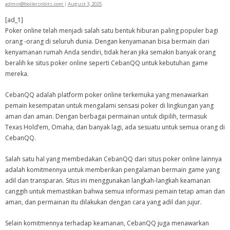
admin@boilersnbits.com
|
August 3, 2025
[ad_1]
Poker online telah menjadi salah satu bentuk hiburan paling populer bagi
orang -orang di seluruh dunia. Dengan kenyamanan bisa bermain dari
kenyamanan rumah Anda sendiri, tidak heran jika semakin banyak orang
beralih ke situs poker online seperti CebanQQ untuk kebutuhan game
mereka.
CebanQQ adalah platform poker online terkemuka yang menawarkan
pemain kesempatan untuk mengalami sensasi poker di lingkungan yang
aman dan aman. Dengan berbagai permainan untuk dipilih, termasuk
Texas Hold’em, Omaha, dan banyak lagi, ada sesuatu untuk semua orang di
CebanQQ.
Salah satu hal yang membedakan CebanQQ dari situs poker online lainnya
adalah komitmennya untuk memberikan pengalaman bermain game yang
adil dan transparan. Situs ini menggunakan langkah-langkah keamanan
canggih untuk memastikan bahwa semua informasi pemain tetap aman dan
aman, dan permainan itu dilakukan dengan cara yang adil dan jujur.
Selain komitmennya terhadap keamanan, CebanQQ juga menawarkan