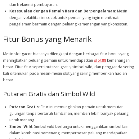
dan frekuensi pembayaran.
Kesesuaian dengan Pemain Baru dan Berpengalaman
: Mesin
dengan volatilitas ini cocok untuk pemain yang ingin menikmati
pengalaman bermain dengan peluang kemenangan yang konsisten.
Fitur Bonus yang Menarik
Mesin slot gacor biasanya dilengkapi dengan berbagai fitur bonus yang
meningkatkan peluang pemain untuk mendapatkan
slot88
kemenangan
besar. Fitur-fitur seperti putaran gratis, simbol wild, dan pengganda sering
kali ditemukan pada mesin-mesin slot yang sering memberikan hadiah
besar.
Putaran Gratis dan Simbol Wild
Putaran Gratis
: Fitur ini memungkinkan pemain untuk memutar
gulungan tanpa bertaruh tambahan, memberi lebih banyak peluang
untuk menang.
Simbol Wild
: Simbol wild berfungsi untuk menggantikan simbol lain
dalam kombinasi pemenang, memperbesar peluang mendapatkan