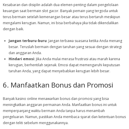
Kesabaran dan disiplin adalah dua elemen penting dalam pengelolaan
keuangan saat bermain slot gacor. Banyak pemain yang tergoda untuk
terus bermain setelah kemenangan besar atau terus bertaruh meskipun
mengalami kerugian. Namun, ini bisa berbahaya jika tidak dikendalikan
dengan baik.
Jangan terburu-buru
: Jangan terbawa suasana ketika Anda menang
besar. Teruslah bermain dengan taruhan yang sesuai dengan strategi
dan anggaran Anda.
Hindari emosi
: Jika Anda mulai merasa frustrasi atau marah karena
kerugian, berhentilah sejenak. Emosi dapat memengaruhi keputusan
taruhan Anda, yang dapat menyebabkan kerugian lebih besar.
6. Manfaatkan Bonus dan Promosi
Banyak kasino online menawarkan bonus dan promosi yang bisa
meningkatkan anggaran permainan Anda. Manfaatkan bonus ini untuk
memperpanjang waktu bermain Anda tanpa harus menambah
pengeluaran. Namun, pastikan Anda membaca syarat dan ketentuan bonus
dengan teliti sebelum menggunakannya.