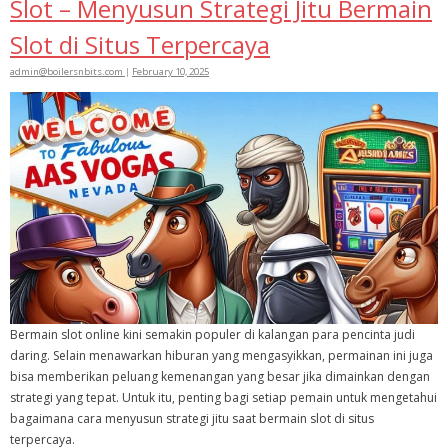
Slot – Menyusun Strategi Jitu Bermain
Slot di Situs Terpercaya
admin@boilersnbits.com
|
February 10, 2025
Bermain slot online kini semakin populer di kalangan para pencinta judi
daring. Selain menawarkan hiburan yang mengasyikkan, permainan ini juga
bisa memberikan peluang kemenangan yang besar jika dimainkan dengan
strategi yang tepat. Untuk itu, penting bagi setiap pemain untuk mengetahui
bagaimana cara menyusun strategi jitu saat bermain slot di situs
terpercaya.