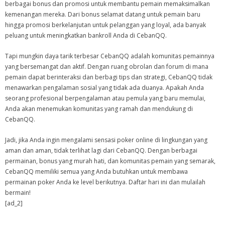
berbagai bonus dan promosi untuk membantu pemain memaksimalkan
kemenangan mereka. Dari bonus selamat datang untuk pemain baru
hingga promosi berkelanjutan untuk pelanggan yang loyal, ada banyak
peluang untuk meningkatkan bankroll Anda di CebanQQ.
Tapi mungkin daya tarik terbesar CebanQQ adalah komunitas pemainnya
yang bersemangat dan aktif. Dengan ruang obrolan dan forum di mana
pemain dapat berinteraksi dan berbagi tips dan strategi, CebanQQ tidak
menawarkan pengalaman sosial yang tidak ada duanya. Apakah Anda
seorang profesional berpengalaman atau pemula yang baru memulai,
Anda akan menemukan komunitas yang ramah dan mendukung di
CebanQQ.
Jadi, jika Anda ingin mengalami sensasi poker online di lingkungan yang
aman dan aman, tidak terlihat lagi dari CebanQQ. Dengan berbagai
permainan, bonus yang murah hati, dan komunitas pemain yang semarak,
CebanQQ memiliki semua yang Anda butuhkan untuk membawa
permainan poker Anda ke level berikutnya. Daftar hari ini dan mulailah
bermain!
[ad_2]