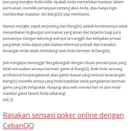
pun yang mungkin Anda miliki. Apakah Anda memerlukan bantuan dalam
permainan, memiliki pertanyaan tentang akun Anda, atau hanya ingin
memberikan masukan, tim ElangQQ siap membantu.
Namun mungkin aspek terpenting dari ElangQQ adalah komitmennya untuk
menyediakan lingkungan permainan yang aman dan terjamin bagi para
pemainnya. Dengan teknologi enkripsi tercanggih dan kebijakan privasi
yang ketat, Anda dapat yakin bahwa informasi pribadi dan transaksi
keuangan Anda selalu terlindungi saat Anda bermain di ElangQQ.
Jadi mengapa menunggu? Bergabunglah dengan ribuan pemain puas yang
telah merasakan serunya bermain game di ElangQQ. Baik Anda seorang
profesional berpengalaman atau gamer kasual yang mencari kesenangan,
ElangQQ memiliki semua yang Anda butuhkan untuk pengalaman bermain
game yang tak terlupakan. Kunjungi situs web mereka hari ini dan mulai
mainkan game favorit Anda sekarang!
[ad_2]
Rasakan sensasi poker online dengan
CebanQQ