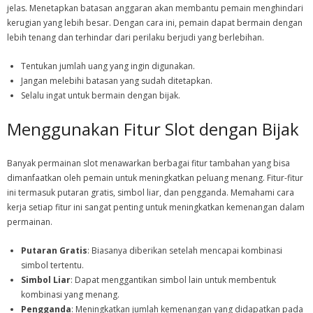
jelas. Menetapkan batasan anggaran akan membantu pemain menghindari
kerugian yang lebih besar. Dengan cara ini, pemain dapat bermain dengan
lebih tenang dan terhindar dari perilaku berjudi yang berlebihan.
Tentukan jumlah uang yang ingin digunakan.
Jangan melebihi batasan yang sudah ditetapkan.
Selalu ingat untuk bermain dengan bijak.
Menggunakan Fitur Slot dengan Bijak
Banyak permainan slot menawarkan berbagai fitur tambahan yang bisa
dimanfaatkan oleh pemain untuk meningkatkan peluang menang. Fitur-fitur
ini termasuk putaran gratis, simbol liar, dan pengganda. Memahami cara
kerja setiap fitur ini sangat penting untuk meningkatkan kemenangan dalam
permainan.
Putaran Gratis
: Biasanya diberikan setelah mencapai kombinasi
simbol tertentu.
Simbol Liar
: Dapat menggantikan simbol lain untuk membentuk
kombinasi yang menang.
Pengganda
: Meningkatkan jumlah kemenangan yang didapatkan pada