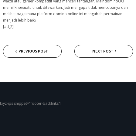
waktu atau gamer kompetitif yang mencari tantangan, MaindominoQQ
memiliki sesuatu untuk ditawarkan. Jadi mengapa tidak mencobanya dan
melihat bagaimana platform domino online ini mengubah permainan
menjadi lebih baik?
[ad_2]
PREVIOUS POST
NEXT POST
[xyz-ips snippet="footer-backlinks"]