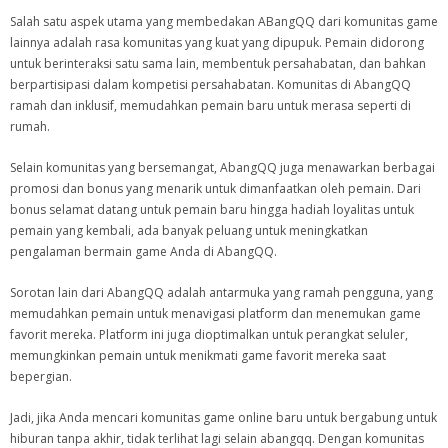
Salah satu aspek utama yang membedakan ABangQQ dari komunitas game
lainnya adalah rasa komunitas yang kuat yang dipupuk. Pemain didorong
untuk berinteraksi satu sama lain, membentuk persahabatan, dan bahkan
berpartisipasi dalam kompetisi persahabatan. Komunitas di AbangQQ
ramah dan inklusif, memudahkan pemain baru untuk merasa seperti di
rumah.
Selain komunitas yang bersemangat, AbangQQ juga menawarkan berbagai
promosi dan bonus yang menarik untuk dimanfaatkan oleh pemain. Dari
bonus selamat datang untuk pemain baru hingga hadiah loyalitas untuk
pemain yang kembali, ada banyak peluang untuk meningkatkan
pengalaman bermain game Anda di AbangQQ.
Sorotan lain dari AbangQQ adalah antarmuka yang ramah pengguna, yang
memudahkan pemain untuk menavigasi platform dan menemukan game
favorit mereka. Platform ini juga dioptimalkan untuk perangkat seluler,
memungkinkan pemain untuk menikmati game favorit mereka saat
bepergian.
Jadi, jika Anda mencari komunitas game online baru untuk bergabung untuk
hiburan tanpa akhir, tidak terlihat lagi selain abangqq. Dengan komunitas