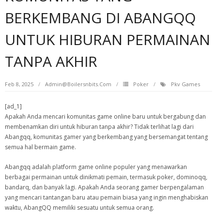
BERKEMBANG DI ABANGQQ
UNTUK HIBURAN PERMAINAN
TANPA AKHIR
Feb 8, 2025
Admin@boilersnbits.com
Poker
Pkv Games
[ad_1]
Apakah Anda mencari komunitas game online baru untuk bergabung dan
membenamkan diri untuk hiburan tanpa akhir? Tidak terlihat lagi dari
Abangqq, komunitas gamer yang berkembang yang bersemangat tentang
semua hal bermain game.
Abangqq adalah platform game online populer yang menawarkan
berbagai permainan untuk dinikmati pemain, termasuk poker, dominoqq,
bandarq, dan banyak lagi. Apakah Anda seorang gamer berpengalaman
yang mencari tantangan baru atau pemain biasa yang ingin menghabiskan
waktu, AbangQQ memiliki sesuatu untuk semua orang.