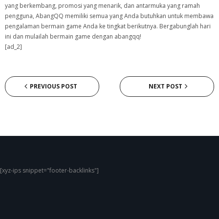
yang berkembang, promosi yang menarik, dan antarmuka yang ramah
pengguna, AbangQQ memiliki semua yang Anda butuhkan untuk membawa
pengalaman bermain game Anda ke tingkat berikutnya. Bergabunglah hari
ini dan mulailah bermain game dengan abangqq!
[ad_2]
PREVIOUS POST
NEXT POST
[xyz-ips snippet="footer-backlinks"]