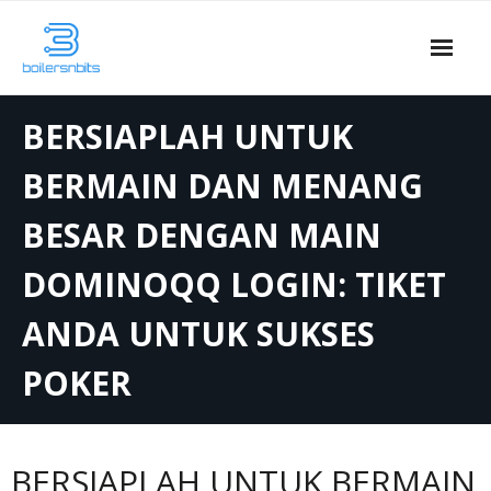
Skip
to
content
BERSIAPLAH UNTUK
BERMAIN DAN MENANG
BESAR DENGAN MAIN
DOMINOQQ LOGIN: TIKET
ANDA UNTUK SUKSES
POKER
BERSIAPLAH UNTUK BERMAIN