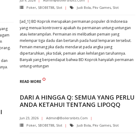
Jul 9, 2026
Admin@boilersnbits.com
Poker
,
SBOBET88
,
Slot
Judi Bola
,
Pkv Games
,
Slot
[ad_1] BD Koprok merupakan permainan populer di Indonesia
yang menuai kontroversi apakah itu permainan untung-untungan
 yang
atau keterampilan. Permainan ini melibatkan pemain yang
ragam
melempar tiga dadu dan bertaruh pada hasil lemparan tersebut.
an
Pemain menang jika dadu mendarat pada angka yang
orang.
dipertaruhkan, jika tidak, pemain akan kehilangan taruhannya.
Banyak yang berpendapat bahwa BD Koprok hanyalah permainan
 dan
untung-untungan
snya.
READ MORE
DARI A HINGGA Q: SEMUA YANG PERLU
ANDA KETAHUI TENTANG LIPOQQ
I
Jun 23, 2026
Admin@boilersnbits.com
Poker
,
SBOBET88
,
Slot
Judi Bola
,
Pkv Games
,
Slot