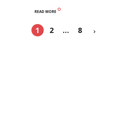
READ MORE
1
2
…
8