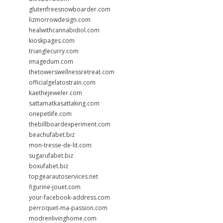
glutenfreesnowboarder.com
lizmorrowdesign.com
healwithcannabidiol.com
kioskpages.com
trianglecurry.com
imagedum.com
thetowerswellnessretreat.com
officialgelatostrain.com
kaethejeweler.com
sattamatkasattaking.com
onepetlife.com
thebillboardexperiment.com
beachufabet.biz
mon-tresse-de-lit.com
sugarufabet.biz
boxufabet.biz
topgearautoservices.net
figurine-jouet.com
your-facebook-address.com
perroquet-ma-passion.com
modrenlivinghome.com