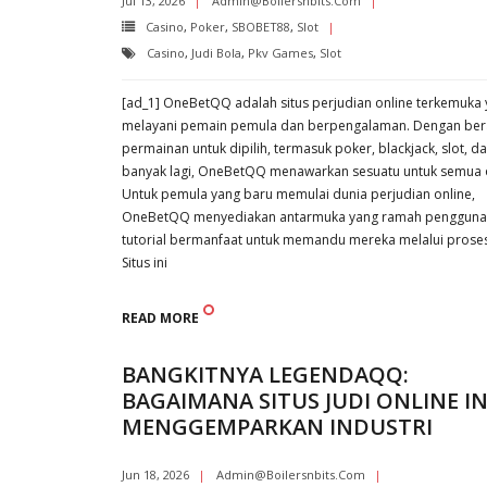
Jul 13, 2026
Admin@boilersnbits.com
Casino
,
Poker
,
SBOBET88
,
Slot
Casino
,
Judi Bola
,
Pkv Games
,
Slot
[ad_1] OneBetQQ adalah situs perjudian online terkemuka
melayani pemain pemula dan berpengalaman. Dengan be
permainan untuk dipilih, termasuk poker, blackjack, slot, d
banyak lagi, OneBetQQ menawarkan sesuatu untuk semua 
Untuk pemula yang baru memulai dunia perjudian online,
OneBetQQ menyediakan antarmuka yang ramah pengguna
tutorial bermanfaat untuk memandu mereka melalui prose
Situs ini
READ MORE
BANGKITNYA LEGENDAQQ:
BAGAIMANA SITUS JUDI ONLINE IN
MENGGEMPARKAN INDUSTRI
Jun 18, 2026
Admin@boilersnbits.com