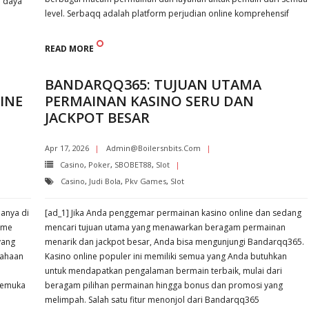
u daya
level. Serbaqq adalah platform perjudian online komprehensif
READ MORE
BANDARQQ365: TUJUAN UTAMA
INE
PERMAINAN KASINO SERU DAN
JACKPOT BESAR
Apr 17, 2026
Admin@boilersnbits.com
Casino
,
Poker
,
SBOBET88
,
Slot
Casino
,
Judi Bola
,
Pkv Games
,
Slot
anya di
[ad_1] Jika Anda penggemar permainan kasino online dan sedang
ame
mencari tujuan utama yang menawarkan beragam permainan
yang
menarik dan jackpot besar, Anda bisa mengunjungi Bandarqq365.
sahaan
Kasino online populer ini memiliki semua yang Anda butuhkan
untuk mendapatkan pengalaman bermain terbaik, mulai dari
kemuka
beragam pilihan permainan hingga bonus dan promosi yang
melimpah. Salah satu fitur menonjol dari Bandarqq365