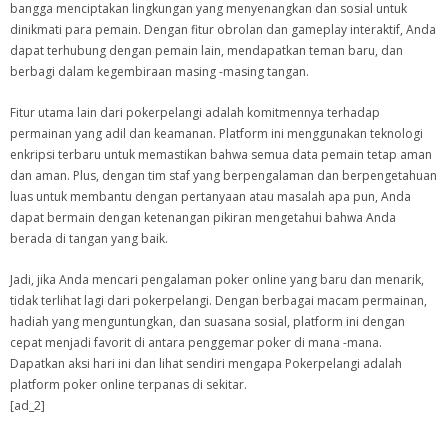
bangga menciptakan lingkungan yang menyenangkan dan sosial untuk
dinikmati para pemain. Dengan fitur obrolan dan gameplay interaktif, Anda
dapat terhubung dengan pemain lain, mendapatkan teman baru, dan
berbagi dalam kegembiraan masing -masing tangan.
Fitur utama lain dari pokerpelangi adalah komitmennya terhadap
permainan yang adil dan keamanan. Platform ini menggunakan teknologi
enkripsi terbaru untuk memastikan bahwa semua data pemain tetap aman
dan aman. Plus, dengan tim staf yang berpengalaman dan berpengetahuan
luas untuk membantu dengan pertanyaan atau masalah apa pun, Anda
dapat bermain dengan ketenangan pikiran mengetahui bahwa Anda
berada di tangan yang baik.
Jadi, jika Anda mencari pengalaman poker online yang baru dan menarik,
tidak terlihat lagi dari pokerpelangi. Dengan berbagai macam permainan,
hadiah yang menguntungkan, dan suasana sosial, platform ini dengan
cepat menjadi favorit di antara penggemar poker di mana -mana.
Dapatkan aksi hari ini dan lihat sendiri mengapa Pokerpelangi adalah
platform poker online terpanas di sekitar.
[ad_2]