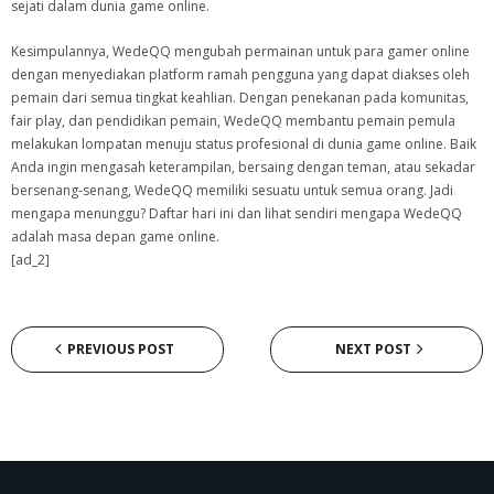
sejati dalam dunia game online.
Kesimpulannya, WedeQQ mengubah permainan untuk para gamer online
dengan menyediakan platform ramah pengguna yang dapat diakses oleh
pemain dari semua tingkat keahlian. Dengan penekanan pada komunitas,
fair play, dan pendidikan pemain, WedeQQ membantu pemain pemula
melakukan lompatan menuju status profesional di dunia game online. Baik
Anda ingin mengasah keterampilan, bersaing dengan teman, atau sekadar
bersenang-senang, WedeQQ memiliki sesuatu untuk semua orang. Jadi
mengapa menunggu? Daftar hari ini dan lihat sendiri mengapa WedeQQ
adalah masa depan game online.
[ad_2]
PREVIOUS POST
NEXT POST