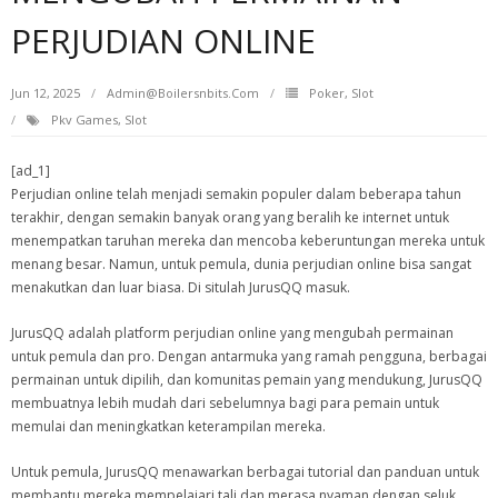
PERJUDIAN ONLINE
Jun 12, 2025
Admin@boilersnbits.com
Poker
,
Slot
Pkv Games
,
Slot
[ad_1]
Perjudian online telah menjadi semakin populer dalam beberapa tahun
terakhir, dengan semakin banyak orang yang beralih ke internet untuk
menempatkan taruhan mereka dan mencoba keberuntungan mereka untuk
menang besar. Namun, untuk pemula, dunia perjudian online bisa sangat
menakutkan dan luar biasa. Di situlah JurusQQ masuk.
JurusQQ adalah platform perjudian online yang mengubah permainan
untuk pemula dan pro. Dengan antarmuka yang ramah pengguna, berbagai
permainan untuk dipilih, dan komunitas pemain yang mendukung, JurusQQ
membuatnya lebih mudah dari sebelumnya bagi para pemain untuk
memulai dan meningkatkan keterampilan mereka.
Untuk pemula, JurusQQ menawarkan berbagai tutorial dan panduan untuk
membantu mereka mempelajari tali dan merasa nyaman dengan seluk