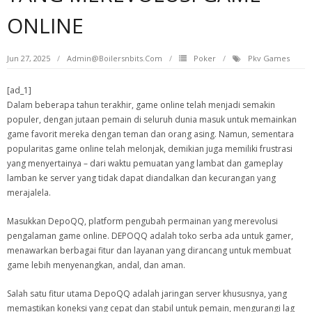
ONLINE
Jun 27, 2025
Admin@boilersnbits.com
Poker
Pkv Games
[ad_1]
Dalam beberapa tahun terakhir, game online telah menjadi semakin
populer, dengan jutaan pemain di seluruh dunia masuk untuk memainkan
game favorit mereka dengan teman dan orang asing. Namun, sementara
popularitas game online telah melonjak, demikian juga memiliki frustrasi
yang menyertainya – dari waktu pemuatan yang lambat dan gameplay
lamban ke server yang tidak dapat diandalkan dan kecurangan yang
merajalela.
Masukkan DepoQQ, platform pengubah permainan yang merevolusi
pengalaman game online. DEPOQQ adalah toko serba ada untuk gamer,
menawarkan berbagai fitur dan layanan yang dirancang untuk membuat
game lebih menyenangkan, andal, dan aman.
Salah satu fitur utama DepoQQ adalah jaringan server khususnya, yang
memastikan koneksi yang cepat dan stabil untuk pemain, mengurangi lag