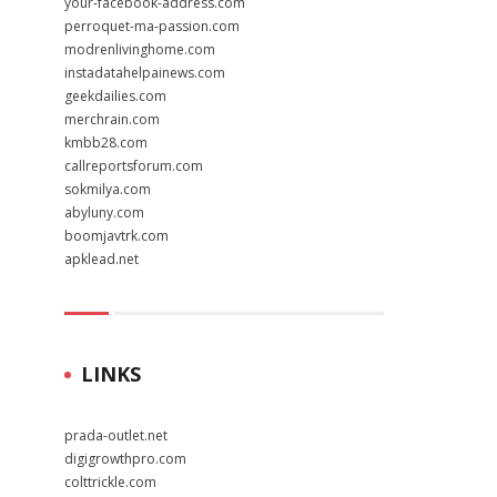
your-facebook-address.com
perroquet-ma-passion.com
modrenlivinghome.com
instadatahelpainews.com
geekdailies.com
merchrain.com
kmbb28.com
callreportsforum.com
sokmilya.com
abyluny.com
boomjavtrk.com
apklead.net
LINKS
prada-outlet.net
digigrowthpro.com
colttrickle.com