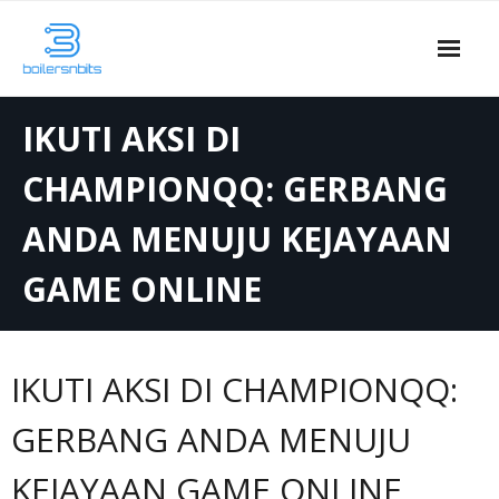
Skip
to
content
IKUTI AKSI DI
CHAMPIONQQ: GERBANG
ANDA MENUJU KEJAYAAN
GAME ONLINE
IKUTI AKSI DI CHAMPIONQQ:
GERBANG ANDA MENUJU
KEJAYAAN GAME ONLINE