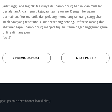
Jadi tunggu apa lagi? Ikuti aksinya di ChampionQQ hari ini dan mulailah
perjalanan Anda menuju kejayaan game online. Dengan beragam
permainan, fitur menarik, dan peluang memenangkan uang sungguhan,
inilah saat yang tepat untuk ikut bersenang-senang. Daftar sekarang dan
lihat mengapa ChampionQQ menjadi tujuan utama bagi penggemar game
online di mana pun.
[ad_2]
PREVIOUS POST
NEXT POST
[xyz-ips snippet="footer-backlinks"]