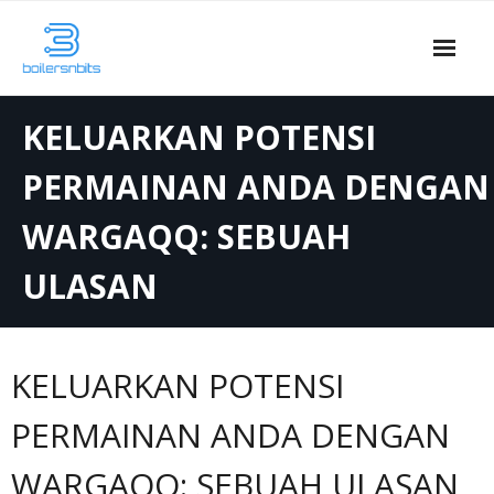
Skip
to
content
KELUARKAN POTENSI
PERMAINAN ANDA DENGAN
WARGAQQ: SEBUAH
ULASAN
KELUARKAN POTENSI
PERMAINAN ANDA DENGAN
WARGAQQ: SEBUAH ULASAN