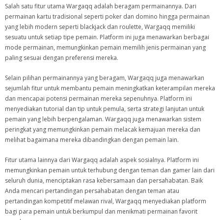
Salah satu fitur utama Wargaqq adalah beragam permainannya. Dari
permainan kartu tradisional seperti poker dan domino hingga permainan
yang lebih modern seperti blackjack dan roulette, Wargaqq memiliki
sesuatu untuk setiap tipe pemain. Platform ini juga menawarkan berbagai
mode permainan, memungkinkan pemain memilih jenis permainan yang
paling sesuai dengan preferensi mereka.
Selain pilihan permainannya yang beragam, Wargaqq juga menawarkan
sejumlah fitur untuk membantu pemain meningkatkan keterampilan mereka
dan mencapai potensi permainan mereka sepenuhnya. Platform ini
menyediakan tutorial dan tip untuk pemula, serta strategi lanjutan untuk
pemain yang lebih berpengalaman. Wargaqq juga menawarkan sistem
peringkat yang memungkinkan pemain melacak kemajuan mereka dan
melihat bagaimana mereka dibandingkan dengan pemain lain.
Fitur utama lainnya dari Wargaqq adalah aspek sosialnya. Platform ini
memungkinkan pemain untuk terhubung dengan teman dan gamer lain dari
seluruh dunia, menciptakan rasa kebersamaan dan persahabatan. Baik
Anda mencari pertandingan persahabatan dengan teman atau
pertandingan kompetitif melawan rival, Wargaqq menyediakan platform
bagi para pemain untuk berkumpul dan menikmati permainan favorit