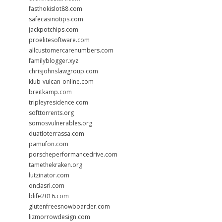
fasthokislot88.com
safecasinotips.com
jackpotchips.com
proelitesoftware.com
allcustomercarenumbers.com
familyblogger.xyz
chrisjohnslawgroup.com
klub-vulcan-online.com
breitkamp.com
tripleyresidence.com
softtorrents.org
somosvulnerables.org
duatloterrassa.com
pamufon.com
porscheperformancedrive.com
tamethekraken.org
lutzinator.com
ondasrl.com
blife2016.com
glutenfreesnowboarder.com
lizmorrowdesign.com