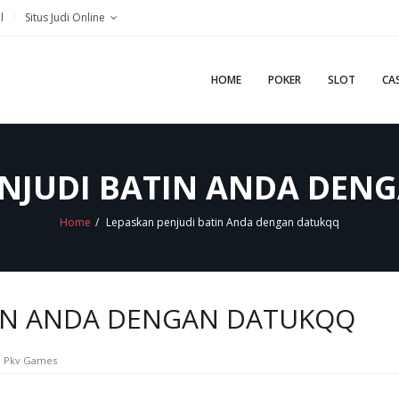
l
Situs Judi Online
HOME
POKER
SLOT
CA
ENJUDI BATIN ANDA DEN
Home
/
Lepaskan penjudi batin Anda dengan datukqq
TIN ANDA DENGAN DATUKQQ
Pkv Games