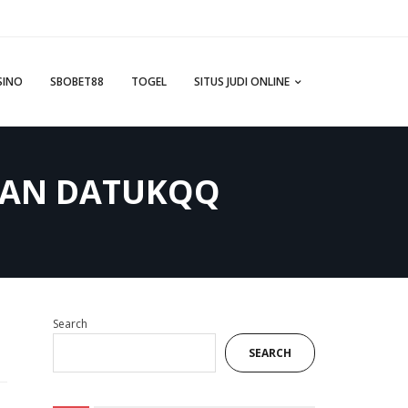
SINO
SBOBET88
TOGEL
SITUS JUDI ONLINE
GAN DATUKQQ
Search
SEARCH