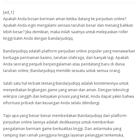
[ad_1]
Apakah Anda bosan bermain aman ketika datang ke perjudian online?
Apakah Anda ingin mengalami sensasi taruhan besar dan menang bahkan
lebih besar? Jika demikian, maka inilah saatnya untuk melepaskan roller
tinggi batin Anda dengan bandarjudiqq.
Bandarjudiqq adalah platform perjudian online populer yang menawarkan
berbagai permainan kasino, taruhan olahraga, dan banyak lagi. Apakah
Anda seorang penjudi berpengalaman atau pendatang baru di dunia
taruhan online, Bandarjudiqq memiliki sesuatu untuk semua orang.
Salah satu hal terbaik tentang Bandarjudiqq adalah komitmennya untuk
menyediakan lingkungan game yang aman dan aman. Dengan teknologi
enkripsi canggih dan kebijakan privasi yang ketat, Anda dapat yakin bahwa
informasi pribadi dan keuangan Anda selalu dilindungi.
Tapi apa yang benar-benar membedakan Bandarjudiqq dari platform
perjudian online lainnya adalah dedikasinya untuk memberikan
pengalaman bermain game berkualitas tinggi. Dari antarmuka yang
ramping dan ramah pengguna hingga layanan pelanggan terkemuka,