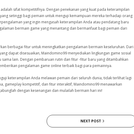
adalah sifat kompetitifnya. Dengan penekanan yang kuat pada keterampilan
yang setinggi bagi pemain untuk menguji kemampuan mereka terhadap orang
 berpengalaman yang ingin mengasah keterampilan Anda atau pendatang baru
ngalaman bermain game yang menantang dan bermanfaat bagi pemain dari
kan berbagai fitur untuk meningkatkan pengalaman bermain keseluruhan. Dari
l yang dapat disesuaikan, Maindomino99 menyediakan lingkungan game sosial
u sama lain. Dengan pembaruan rutin dan fitur -fitur baru yang ditambahkan
mberikan pengalaman game online terbaik bagi para pemainnya.
nguji keterampilan Anda melawan pemain dari seluruh dunia, tidak terlihat lagi
 gameplay kompetitif, dan fitur interaktif, Maindomino99 menawarkan
gabunglah dengan kesenangan dan mulailah bermain hari ini!
NEXT POST