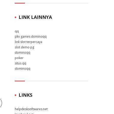
LINK LAINNYA
qq
pkv games dominoqq
link slot terpercaya
slot demo pg
dominoqq
poker
situs qq
dominoqq
LINKS
helpdesksoftwares.net