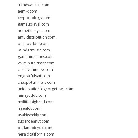
fraudwatchai.com
aem-x.com
cryptooblogs.com
gameuplevel.com
homethestyle.com
amuldistribution.com
borobuddur.com
wundermusic.com
gamefungames.com
25-minute-timer.com
creativefuntask.com
engrsaifulsaif.com
cheapbtcminers.com
unionstationtogeorgetown.com
iamayudoc.com
mylittlebighead.com
freealot.com
asahiweekly.com
supercleanut.com
bedandbicycle.com
heraldcalifornia.com