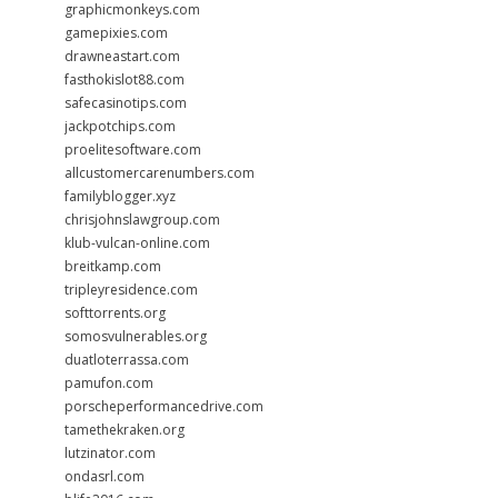
graphicmonkeys.com
gamepixies.com
drawneastart.com
fasthokislot88.com
safecasinotips.com
jackpotchips.com
proelitesoftware.com
allcustomercarenumbers.com
familyblogger.xyz
chrisjohnslawgroup.com
klub-vulcan-online.com
breitkamp.com
tripleyresidence.com
softtorrents.org
somosvulnerables.org
duatloterrassa.com
pamufon.com
porscheperformancedrive.com
tamethekraken.org
lutzinator.com
ondasrl.com