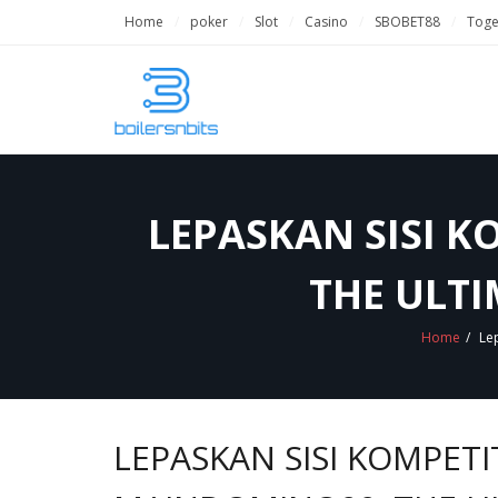
Skip
Home
poker
Slot
Casino
SBOBET88
Toge
to
content
LEPASKAN SISI 
THE ULT
Home
/
Lep
LEPASKAN SISI KOMPET