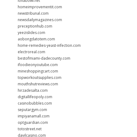
lovabowl.net
homeimprovementit.com
newstribunal.com
newsdailymagazines.com
preceptionhub.com
yeezislides.com
aobongdatotem.com
home-remedies-yeast-infection.com
electroreal.com
bestofmiami-dadecounty.com
ifoodieonyoutube.com
mineshoppingcart.com
topworkoutsupplies.com
mouthshutreviews.com
hirzadesalta.com
digitallifeopoly.com
casinobubbles.com
seputargym.com
impiyanamall.com
optguardian.com
totostreet.net
davilcasino.com