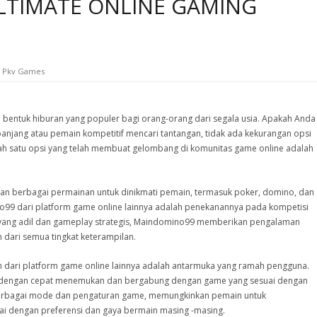
LTIMATE ONLINE GAMING
Pkv Games
di bentuk hiburan yang populer bagi orang-orang dari segala usia. Apakah Anda
 panjang atau pemain kompetitif mencari tantangan, tidak ada kekurangan opsi
ah satu opsi yang telah membuat gelombang di komunitas game online adalah
n berbagai permainan untuk dinikmati pemain, termasuk poker, domino, dan
99 dari platform game online lainnya adalah penekanannya pada kompetisi
 yang adil dan gameplay strategis, Maindomino99 memberikan pengalaman
dari semua tingkat keterampilan.
 dari platform game online lainnya adalah antarmuka yang ramah pengguna.
uk dengan cepat menemukan dan bergabung dengan game yang sesuai dengan
berbagai mode dan pengaturan game, memungkinkan pemain untuk
 dengan preferensi dan gaya bermain masing -masing.