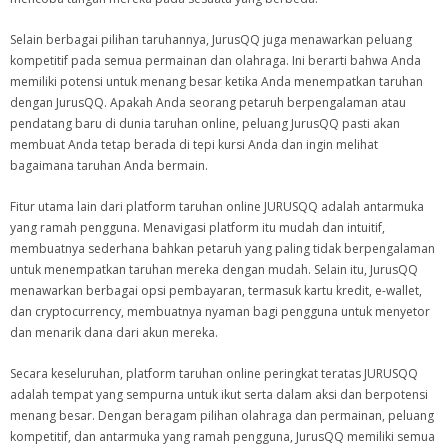
Selain berbagai pilihan taruhannya, JurusQQ juga menawarkan peluang
kompetitif pada semua permainan dan olahraga. Ini berarti bahwa Anda
memiliki potensi untuk menang besar ketika Anda menempatkan taruhan
dengan JurusQQ. Apakah Anda seorang petaruh berpengalaman atau
pendatang baru di dunia taruhan online, peluang JurusQQ pasti akan
membuat Anda tetap berada di tepi kursi Anda dan ingin melihat
bagaimana taruhan Anda bermain.
Fitur utama lain dari platform taruhan online JURUSQQ adalah antarmuka
yang ramah pengguna. Menavigasi platform itu mudah dan intuitif,
membuatnya sederhana bahkan petaruh yang paling tidak berpengalaman
untuk menempatkan taruhan mereka dengan mudah. Selain itu, JurusQQ
menawarkan berbagai opsi pembayaran, termasuk kartu kredit, e-wallet,
dan cryptocurrency, membuatnya nyaman bagi pengguna untuk menyetor
dan menarik dana dari akun mereka.
Secara keseluruhan, platform taruhan online peringkat teratas JURUSQQ
adalah tempat yang sempurna untuk ikut serta dalam aksi dan berpotensi
menang besar. Dengan beragam pilihan olahraga dan permainan, peluang
kompetitif, dan antarmuka yang ramah pengguna, JurusQQ memiliki semua