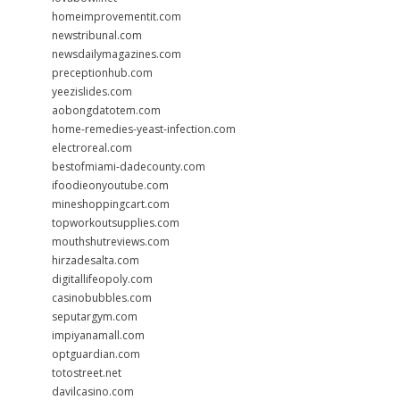
homeimprovementit.com
newstribunal.com
newsdailymagazines.com
preceptionhub.com
yeezislides.com
aobongdatotem.com
home-remedies-yeast-infection.com
electroreal.com
bestofmiami-dadecounty.com
ifoodieonyoutube.com
mineshoppingcart.com
topworkoutsupplies.com
mouthshutreviews.com
hirzadesalta.com
digitallifeopoly.com
casinobubbles.com
seputargym.com
impiyanamall.com
optguardian.com
totostreet.net
davilcasino.com