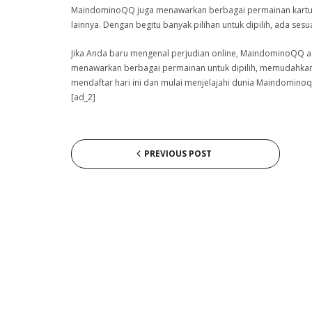
MaindominoQQ juga menawarkan berbagai permainan kartu lai
lainnya. Dengan begitu banyak pilihan untuk dipilih, ada s
Jika Anda baru mengenal perjudian online, MaindominoQQ a
menawarkan berbagai permainan untuk dipilih, memudahkan
mendaftar hari ini dan mulai menjelajahi dunia Maindomin
[ad_2]
PREVIOUS POST