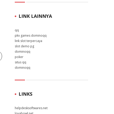
LINK LAINNYA
qq
pkv games dominoqq
link slot terpercaya
slot demo pg
dominoqq
poker
situs qq
dominoqq
LINKS
helpdesksoftwares.net
lovabowl.net