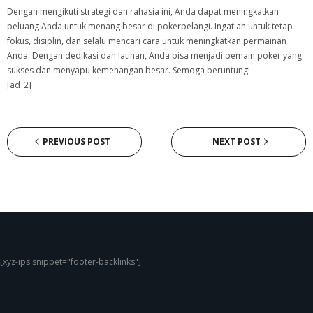
Dengan mengikuti strategi dan rahasia ini, Anda dapat meningkatkan
peluang Anda untuk menang besar di pokerpelangi. Ingatlah untuk tetap
fokus, disiplin, dan selalu mencari cara untuk meningkatkan permainan
Anda. Dengan dedikasi dan latihan, Anda bisa menjadi pemain poker yang
sukses dan menyapu kemenangan besar. Semoga beruntung!
[ad_2]
PREVIOUS POST
NEXT POST
[xyz-ips snippet="footer-backlinks"]