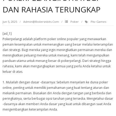
DAN RAHASIA TERUNGKAP
Jun 5, 2025
Admin@boilersnbits.com
Poker
Pkv Games
[ad_1]
Pokerpelangi adalah platform poker online populer yang menawarkan
pemain kesempatan untuk memenangkan uang besar melalui keterampilan
dan strategi. Bagi mereka yang ingin meningkatkan permainan mereka dan
meningkatkan peluang mereka untuk menang, kami telah mengumpulkan
panduan utama untuk menang besar di pokerpelangi. Dari strategi hingga
rahasia, kami akan mengungkapkan semua yang perlu Anda ketahui untuk
keluar di atas.
1. Mulailah dengan dasar -dasarnya: Sebelum menyelam ke dunia poker
online, penting untuk memiliki pemahaman yang kuat tentang aturan dan
mekanik permainan. Biasakan diri Anda dengan tangan yang berbeda dan
peringkatnya, serta berbagai opsi taruhan yang tersedia. Mengetahui dasar
-dasarnya akan memberi Anda dasar yang kuat untuk dibangun saat Anda
mengembangkan keterampilan Anda.