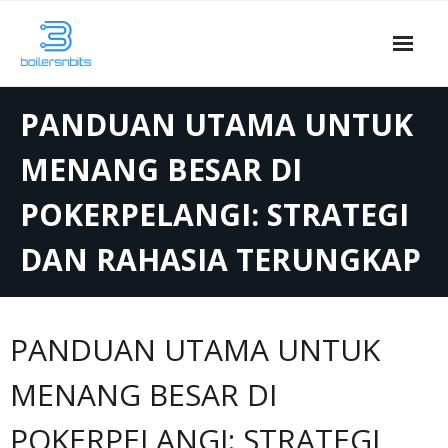
Skip
to
content
PANDUAN UTAMA UNTUK
MENANG BESAR DI
POKERPELANGI: STRATEGI
DAN RAHASIA TERUNGKAP
PANDUAN UTAMA UNTUK
MENANG BESAR DI
POKERPELANGI: STRATEGI