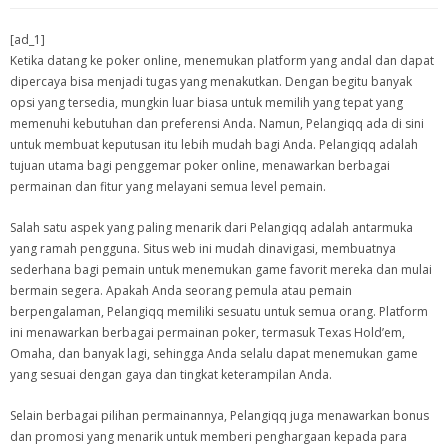
[ad_1]
Ketika datang ke poker online, menemukan platform yang andal dan dapat
dipercaya bisa menjadi tugas yang menakutkan. Dengan begitu banyak
opsi yang tersedia, mungkin luar biasa untuk memilih yang tepat yang
memenuhi kebutuhan dan preferensi Anda. Namun, Pelangiqq ada di sini
untuk membuat keputusan itu lebih mudah bagi Anda. Pelangiqq adalah
tujuan utama bagi penggemar poker online, menawarkan berbagai
permainan dan fitur yang melayani semua level pemain.
Salah satu aspek yang paling menarik dari Pelangiqq adalah antarmuka
yang ramah pengguna. Situs web ini mudah dinavigasi, membuatnya
sederhana bagi pemain untuk menemukan game favorit mereka dan mulai
bermain segera. Apakah Anda seorang pemula atau pemain
berpengalaman, Pelangiqq memiliki sesuatu untuk semua orang. Platform
ini menawarkan berbagai permainan poker, termasuk Texas Hold’em,
Omaha, dan banyak lagi, sehingga Anda selalu dapat menemukan game
yang sesuai dengan gaya dan tingkat keterampilan Anda.
Selain berbagai pilihan permainannya, Pelangiqq juga menawarkan bonus
dan promosi yang menarik untuk memberi penghargaan kepada para