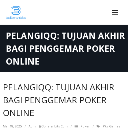
Skip
to
content
PELANGIQQ: TUJUAN AKHIR
BAGI PENGGEMAR POKER
ONLINE
PELANGIQQ: TUJUAN AKHIR
BAGI PENGGEMAR POKER
ONLINE
Mar 18, 2025
Admin@boilersnbits.com
Poker
Pkv Games