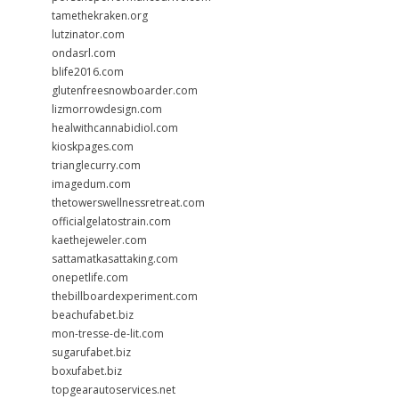
tamethekraken.org
lutzinator.com
ondasrl.com
blife2016.com
glutenfreesnowboarder.com
lizmorrowdesign.com
healwithcannabidiol.com
kioskpages.com
trianglecurry.com
imagedum.com
thetowerswellnessretreat.com
officialgelatostrain.com
kaethejeweler.com
sattamatkasattaking.com
onepetlife.com
thebillboardexperiment.com
beachufabet.biz
mon-tresse-de-lit.com
sugarufabet.biz
boxufabet.biz
topgearautoservices.net