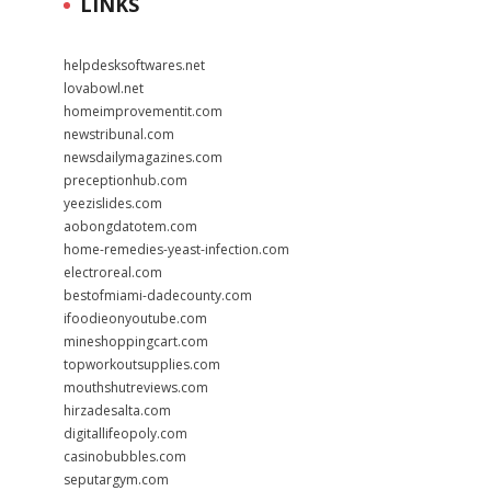
LINKS
helpdesksoftwares.net
lovabowl.net
homeimprovementit.com
newstribunal.com
newsdailymagazines.com
preceptionhub.com
yeezislides.com
aobongdatotem.com
home-remedies-yeast-infection.com
electroreal.com
bestofmiami-dadecounty.com
ifoodieonyoutube.com
mineshoppingcart.com
topworkoutsupplies.com
mouthshutreviews.com
hirzadesalta.com
digitallifeopoly.com
casinobubbles.com
seputargym.com