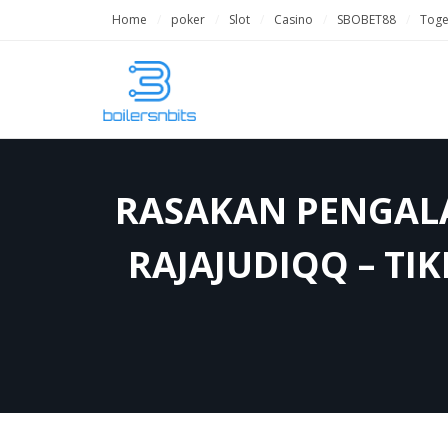
Skip
Home
poker
Slot
Casino
SBOBET88
Toge
to
content
RASAKAN PENGAL
RAJAJUDIQQ – TI