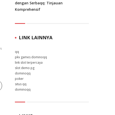
dengan Serbaqq: Tinjauan
Komprehensif
LINK LAINNYA
ri
qq
pkv games dominoqq
link slot terpercaya
slot demo pg
dominoqq
poker
situs qq
dominoqq