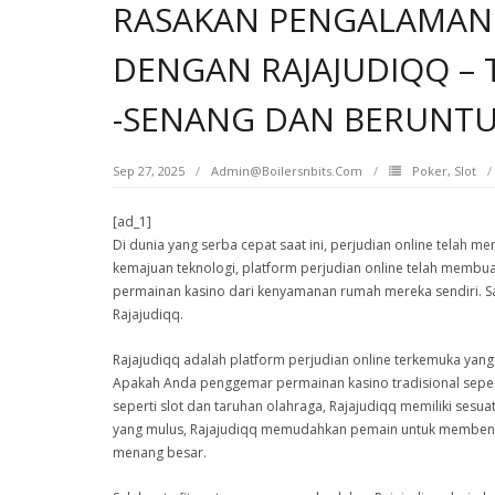
RASAKAN PENGALAMAN 
DENGAN RAJAJUDIQQ –
-SENANG DAN BERUNT
Sep 27, 2025
Admin@boilersnbits.com
Poker
,
Slot
[ad_1]
Di dunia yang serba cepat saat ini, perjudian online telah 
kemajuan teknologi, platform perjudian online telah membu
permainan kasino dari kenyamanan rumah mereka sendiri. S
Rajajudiqq.
Rajajudiqq adalah platform perjudian online terkemuka yan
Apakah Anda penggemar permainan kasino tradisional seperti
seperti slot dan taruhan olahraga, Rajajudiqq memiliki se
yang mulus, Rajajudiqq memudahkan pemain untuk membenamk
menang besar.