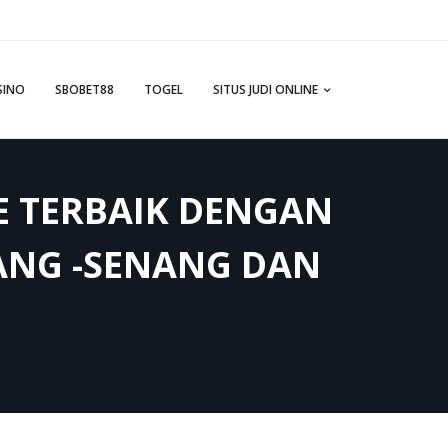
SINO
SBOBET88
TOGEL
SITUS JUDI ONLINE
 TERBAIK DENGAN
NANG -SENANG DAN