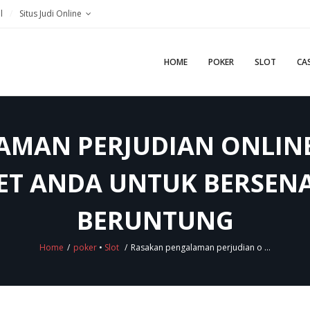
l
Situs Judi Online
HOME
POKER
SLOT
CA
AMAN PERJUDIAN ONLINE
KET ANDA UNTUK BERSE
BERUNTUNG
Home
/
poker
•
Slot
/
Rasakan pengalaman perjudian o …