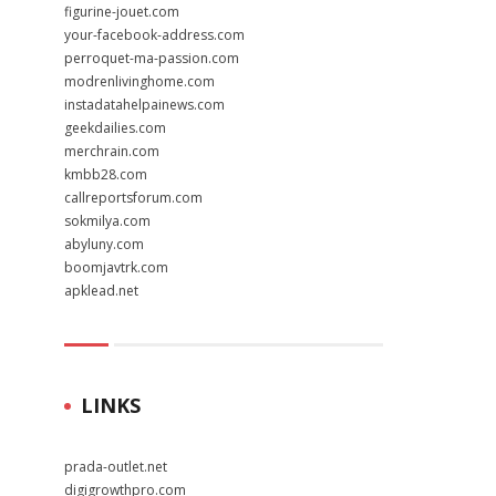
figurine-jouet.com
your-facebook-address.com
perroquet-ma-passion.com
modrenlivinghome.com
instadatahelpainews.com
geekdailies.com
merchrain.com
kmbb28.com
callreportsforum.com
sokmilya.com
abyluny.com
boomjavtrk.com
apklead.net
LINKS
prada-outlet.net
digigrowthpro.com