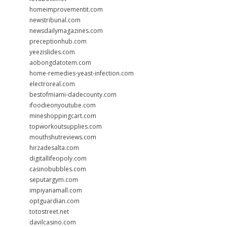
homeimprovementit.com
newstribunal.com
newsdailymagazines.com
preceptionhub.com
yeezislides.com
aobongdatotem.com
home-remedies-yeast-infection.com
electroreal.com
bestofmiami-dadecounty.com
ifoodieonyoutube.com
mineshoppingcart.com
topworkoutsupplies.com
mouthshutreviews.com
hirzadesalta.com
digitallifeopoly.com
casinobubbles.com
seputargym.com
impiyanamall.com
optguardian.com
totostreet.net
davilcasino.com