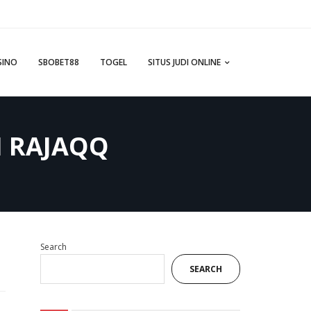
SINO
SBOBET88
TOGEL
SITUS JUDI ONLINE
I RAJAQQ
Search
SEARCH