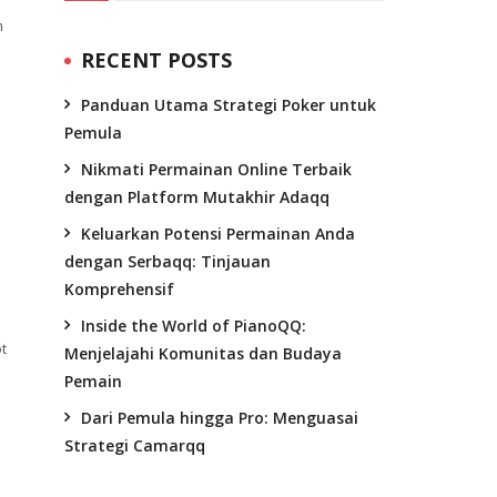
n
RECENT POSTS
Panduan Utama Strategi Poker untuk
Pemula
Nikmati Permainan Online Terbaik
dengan Platform Mutakhir Adaqq
Keluarkan Potensi Permainan Anda
dengan Serbaqq: Tinjauan
Komprehensif
Inside the World of PianoQQ:
ot
Menjelajahi Komunitas dan Budaya
Pemain
Dari Pemula hingga Pro: Menguasai
Strategi Camarqq