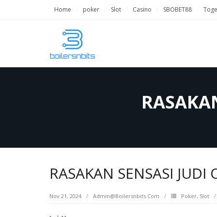
Skip
Home
poker
Slot
Casino
SBOBET88
Toge
to
content
RASAKAN
RASAKAN SENSASI JUDI 
Nov 21, 2024
Admin@boilersnbits.com
Poker
,
Slot