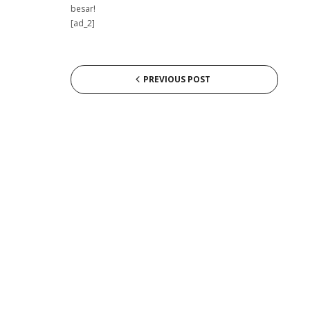
besar!
[ad_2]
PREVIOUS POST