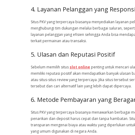
4. Layanan Pelanggan yang Responsi
Situs PKV yang terpercaya biasanya menyediakan layanan p
menghubungi tim dukungan melalui berbagai saluran, seperti l
layanan pelanggan yang efisien sehingga Anda bisa mendapa
terkait permainan atau transaksi.
5. Ulasan dan Reputasi Positif
Sebelum memilih situs
slot online
penting untuk mencari ula
memiliki reputasi positif akan mendapatkan banyak ulasan b
atau situs-situs review yang terpercaya. Jika situs tersebut
tersebut dan cari alternatif lain yang lebih dapat dipercaya.
6. Metode Pembayaran yang Berag
Situs PKV yang terpercaya biasanya menawarkan berbagai m
penarikan dan deposit harus cepat dan tanpa hambatan. Sit
transparan mengenai biaya atau waktu yang diperlukan untu
yang umum digunakan di negara Anda.