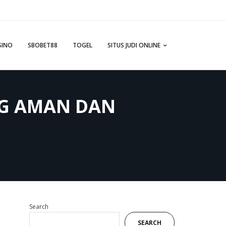
SINO
SBOBET88
TOGEL
SITUS JUDI ONLINE
NG AMAN DAN
Search
SEARCH