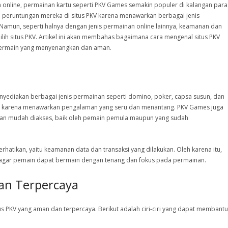
 online, permainan kartu seperti PKV Games semakin populer di kalangan para
ba peruntungan mereka di situs PKV karena menawarkan berbagai jenis
amun, seperti halnya dengan jenis permainan online lainnya, keamanan dan
ih situs PKV. Artikel ini akan membahas bagaimana cara mengenal situs PKV
bermain yang menyenangkan dan aman.
yediakan berbagai jenis permainan seperti domino, poker, capsa susun, dan
judi karena menawarkan pengalaman yang seru dan menantang. PKV Games juga
an mudah diakses, baik oleh pemain pemula maupun yang sudah
erhatikan, yaitu keamanan data dan transaksi yang dilakukan. Oleh karena itu,
g agar pemain dapat bermain dengan tenang dan fokus pada permainan.
dan Terpercaya
us PKV yang aman dan terpercaya. Berikut adalah ciri-ciri yang dapat membantu