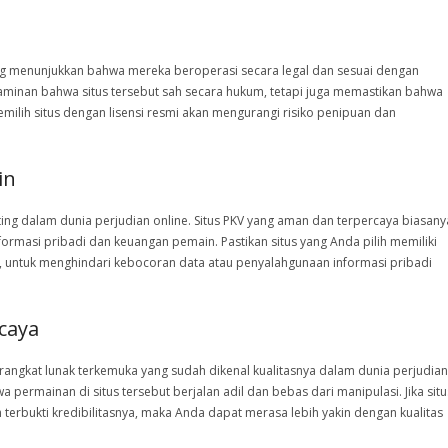
yang menunjukkan bahwa mereka beroperasi secara legal dan sesuai dengan
 jaminan bahwa situs tersebut sah secara hukum, tetapi juga memastikan bahwa
ilih situs dengan lisensi resmi akan mengurangi risiko penipuan dan
in
ng dalam dunia perjudian online. Situs PKV yang aman dan terpercaya biasany
ormasi pribadi dan keuangan pemain. Pastikan situs yang Anda pilih memiliki
r), untuk menghindari kebocoran data atau penyalahgunaan informasi pribadi
caya
rangkat lunak terkemuka yang sudah dikenal kualitasnya dalam dunia perjudian
permainan di situs tersebut berjalan adil dan bebas dari manipulasi. Jika situ
erbukti kredibilitasnya, maka Anda dapat merasa lebih yakin dengan kualitas