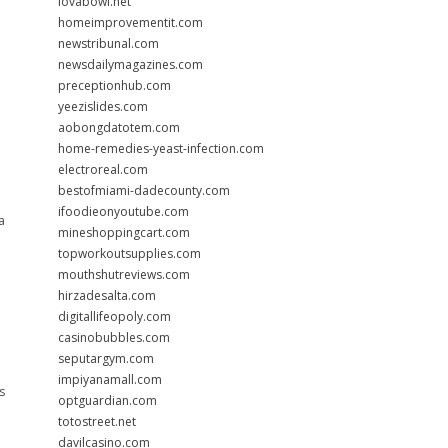
lovabowl.net
homeimprovementit.com
newstribunal.com
newsdailymagazines.com
preceptionhub.com
yeezislides.com
aobongdatotem.com
home-remedies-yeast-infection.com
electroreal.com
bestofmiami-dadecounty.com
ifoodieonyoutube.com
a
mineshoppingcart.com
topworkoutsupplies.com
mouthshutreviews.com
hirzadesalta.com
digitallifeopoly.com
casinobubbles.com
seputargym.com
impiyanamall.com
s
optguardian.com
totostreet.net
davilcasino.com