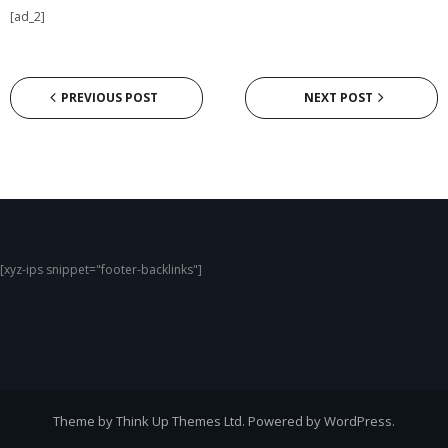
[ad_2]
PREVIOUS POST
NEXT POST
[xyz-ips snippet="footer-backlinks"]
Theme by
Think Up Themes Ltd
. Powered by
WordPress
.