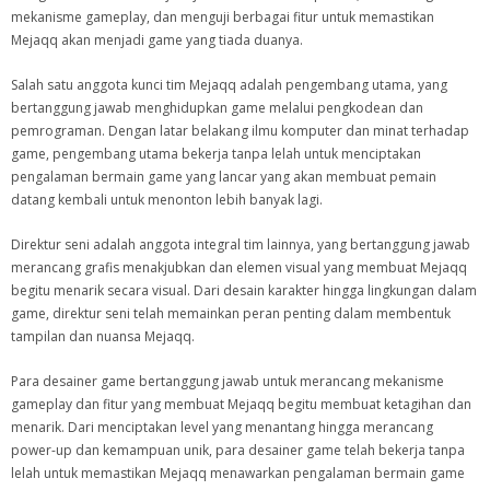
mekanisme gameplay, dan menguji berbagai fitur untuk memastikan
Mejaqq akan menjadi game yang tiada duanya.
Salah satu anggota kunci tim Mejaqq adalah pengembang utama, yang
bertanggung jawab menghidupkan game melalui pengkodean dan
pemrograman. Dengan latar belakang ilmu komputer dan minat terhadap
game, pengembang utama bekerja tanpa lelah untuk menciptakan
pengalaman bermain game yang lancar yang akan membuat pemain
datang kembali untuk menonton lebih banyak lagi.
Direktur seni adalah anggota integral tim lainnya, yang bertanggung jawab
merancang grafis menakjubkan dan elemen visual yang membuat Mejaqq
begitu menarik secara visual. Dari desain karakter hingga lingkungan dalam
game, direktur seni telah memainkan peran penting dalam membentuk
tampilan dan nuansa Mejaqq.
Para desainer game bertanggung jawab untuk merancang mekanisme
gameplay dan fitur yang membuat Mejaqq begitu membuat ketagihan dan
menarik. Dari menciptakan level yang menantang hingga merancang
power-up dan kemampuan unik, para desainer game telah bekerja tanpa
lelah untuk memastikan Mejaqq menawarkan pengalaman bermain game