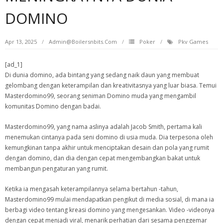
DOMINO
Apr 13, 2025
Admin@boilersnbits.com
Poker
Pkv Games
[ad_1]
Di dunia domino, ada bintang yang sedang naik daun yang membuat
gelombang dengan keterampilan dan kreativitasnya yang luar biasa. Temui
Masterdomino99, seorang seniman Domino muda yang mengambil
komunitas Domino dengan badai.
Masterdomino99, yang nama aslinya adalah Jacob Smith, pertama kali
menemukan cintanya pada seni domino di usia muda. Dia terpesona oleh
kemungkinan tanpa akhir untuk menciptakan desain dan pola yang rumit
dengan domino, dan dia dengan cepat mengembangkan bakat untuk
membangun pengaturan yang rumit.
Ketika ia mengasah keterampilannya selama bertahun -tahun,
Masterdomino99 mulai mendapatkan pengikut di media sosial, di mana ia
berbagi video tentang kreasi domino yang mengesankan. Video -videonya
dengan cepat menjadi viral, menarik perhatian dari sesama penggemar