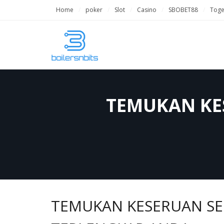
Skip
Home
poker
Slot
Casino
SBOBET88
Toge
to
content
TEMUKAN KE
TEMUKAN KESERUAN SE