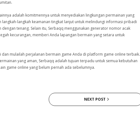
umitan.
ainnya adalah komitmennya untuk menyediakan lingkungan permainan yang
langkah-langkah keamanan tingkat lanjut untuk melindungi informasi pribadi
dengan tenang. Selain itu, Serbaqq menggunakan generator nomor acak
ncegah kecurangan, memberi Anda lapangan bermain yang setara untuk
dan mulailah perjalanan bermain game Anda di platform game online terbaik.
ermainan yang aman, Serbaqq adalah tujuan terpadu untuk semua kebutuhan
main game online yang belum pernah ada sebelumnya.
NEXT POST