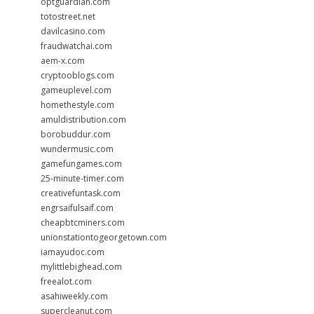
optguardian.com
totostreet.net
davilcasino.com
fraudwatchai.com
aem-x.com
cryptooblogs.com
gameuplevel.com
homethestyle.com
amuldistribution.com
borobuddur.com
wundermusic.com
gamefungames.com
25-minute-timer.com
creativefuntask.com
engrsaifulsaif.com
cheapbtcminers.com
unionstationtogeorgetown.com
iamayudoc.com
mylittlebighead.com
freealot.com
asahiweekly.com
supercleanut.com