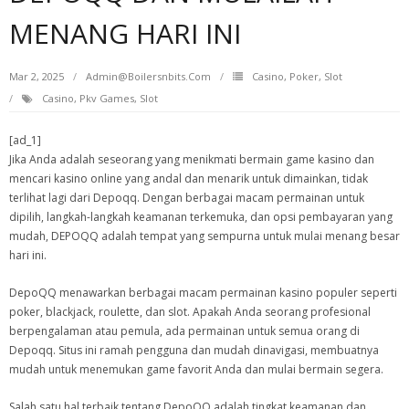
MENANG HARI INI
Mar 2, 2025
Admin@boilersnbits.com
Casino
,
Poker
,
Slot
Casino
,
Pkv Games
,
Slot
[ad_1]
Jika Anda adalah seseorang yang menikmati bermain game kasino dan
mencari kasino online yang andal dan menarik untuk dimainkan, tidak
terlihat lagi dari Depoqq. Dengan berbagai macam permainan untuk
dipilih, langkah-langkah keamanan terkemuka, dan opsi pembayaran yang
mudah, DEPOQQ adalah tempat yang sempurna untuk mulai menang besar
hari ini.
DepoQQ menawarkan berbagai macam permainan kasino populer seperti
poker, blackjack, roulette, dan slot. Apakah Anda seorang profesional
berpengalaman atau pemula, ada permainan untuk semua orang di
Depoqq. Situs ini ramah pengguna dan mudah dinavigasi, membuatnya
mudah untuk menemukan game favorit Anda dan mulai bermain segera.
Salah satu hal terbaik tentang DepoQQ adalah tingkat keamanan dan