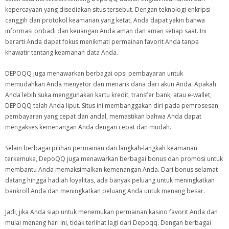
kepercayaan yang disediakan situs tersebut. Dengan teknologi enkripsi
canggih dan protokol keamanan yang ketat, Anda dapat yakin bahwa
informasi pribadi dan keuangan Anda aman dan aman setiap saat. Ini
berarti Anda dapat fokus menikmati permainan favorit Anda tanpa
khawatir tentang keamanan data Anda.
DEPOQQ juga menawarkan berbagai opsi pembayaran untuk
memudahkan Anda menyetor dan menarik dana dari akun Anda. Apakah
Anda lebih suka menggunakan kartu kredit, transfer bank, atau e-wallet,
DEPOQQ telah Anda liput. Situs ini membanggakan diri pada pemrosesan
pembayaran yang cepat dan andal, memastikan bahwa Anda dapat
mengakses kemenangan Anda dengan cepat dan mudah.
Selain berbagai pilihan permainan dan langkah-langkah keamanan
terkemuka, DepoQQ juga menawarkan berbagai bonus dan promosi untuk
membantu Anda memaksimalkan kemenangan Anda. Dari bonus selamat
datang hingga hadiah loyalitas, ada banyak peluang untuk meningkatkan
bankroll Anda dan meningkatkan peluang Anda untuk menang besar.
Jadi, jika Anda siap untuk menemukan permainan kasino favorit Anda dan
mulai menang hari ini, tidak terlihat lagi dari Depoqq. Dengan berbagai