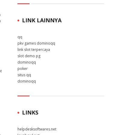
n
LINK LAINNYA
n
qq
pkv games dominoqq
link slot terpercaya
slot demo pg
dominoqq
poker
at
situs qq
dominoqq
LINKS
helpdesksoftwares.net