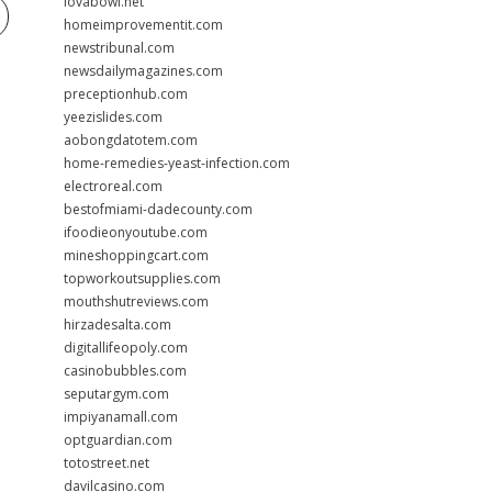
lovabowl.net
homeimprovementit.com
newstribunal.com
newsdailymagazines.com
preceptionhub.com
yeezislides.com
aobongdatotem.com
home-remedies-yeast-infection.com
electroreal.com
bestofmiami-dadecounty.com
ifoodieonyoutube.com
mineshoppingcart.com
topworkoutsupplies.com
mouthshutreviews.com
hirzadesalta.com
digitallifeopoly.com
casinobubbles.com
seputargym.com
impiyanamall.com
optguardian.com
totostreet.net
davilcasino.com