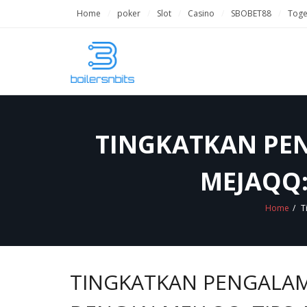
Skip
Home
poker
Slot
Casino
SBOBET88
Toge
to
content
TINGKATKAN PE
MEJAQQ: 
Home
/
Ti
TINGKATKAN PENGALA