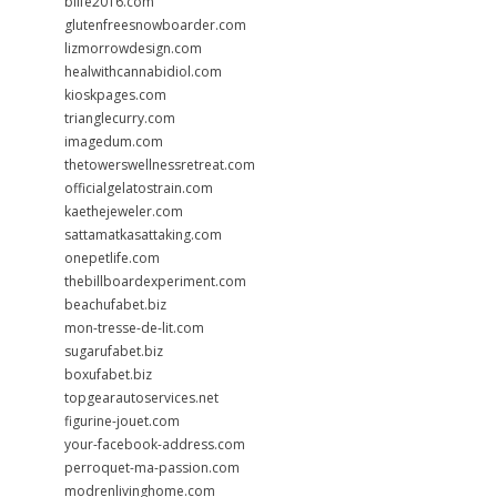
blife2016.com
glutenfreesnowboarder.com
lizmorrowdesign.com
healwithcannabidiol.com
kioskpages.com
trianglecurry.com
imagedum.com
thetowerswellnessretreat.com
officialgelatostrain.com
kaethejeweler.com
sattamatkasattaking.com
onepetlife.com
thebillboardexperiment.com
beachufabet.biz
mon-tresse-de-lit.com
sugarufabet.biz
boxufabet.biz
topgearautoservices.net
figurine-jouet.com
your-facebook-address.com
perroquet-ma-passion.com
modrenlivinghome.com