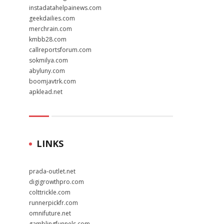
instadatahelpainews.com
geekdailies.com
merchrain.com
kmbb28.com
callreportsforum.com
sokmilya.com
abyluny.com
boomjavtrk.com
apklead.net
LINKS
prada-outlet.net
digigrowthpro.com
colttrickle.com
runnerpickfr.com
omnifuture.net
gamblingfunnels.com