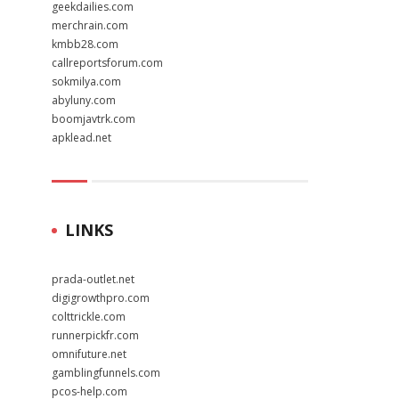
geekdailies.com
merchrain.com
kmbb28.com
callreportsforum.com
sokmilya.com
abyluny.com
boomjavtrk.com
apklead.net
LINKS
prada-outlet.net
digigrowthpro.com
colttrickle.com
runnerpickfr.com
omnifuture.net
gamblingfunnels.com
pcos-help.com