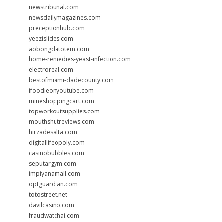
newstribunal.com
newsdailymagazines.com
preceptionhub.com
yeezislides.com
aobongdatotem.com
home-remedies-yeast-infection.com
electroreal.com
bestofmiami-dadecounty.com
ifoodieonyoutube.com
mineshoppingcart.com
topworkoutsupplies.com
mouthshutreviews.com
hirzadesalta.com
digitallifeopoly.com
casinobubbles.com
seputargym.com
impiyanamall.com
optguardian.com
totostreet.net
davilcasino.com
fraudwatchai.com