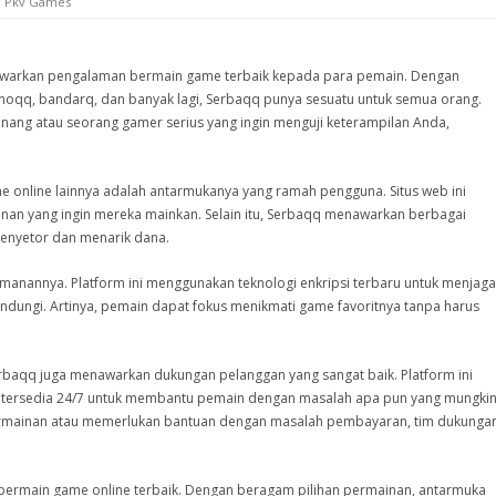
Pkv Games
awarkan pengalaman bermain game terbaik kepada para pemain. Dengan
noqq, bandarq, dan banyak lagi, Serbaqq punya sesuatu untuk semua orang.
ang atau seorang gamer serius yang ingin menguji keterampilan Anda,
 online lainnya adalah antarmukanya yang ramah pengguna. Situs web ini
 yang ingin mereka mainkan. Selain itu, Serbaqq menawarkan berbagai
enyetor dan menarik dana.
amanannya. Platform ini menggunakan teknologi enkripsi terbaru untuk menjaga
ndungi. Artinya, pemain dapat fokus menikmati game favoritnya tanpa harus
rbaqq juga menawarkan dukungan pelanggan yang sangat baik. Platform ini
ng tersedia 24/7 untuk membantu pemain dengan masalah apa pun yang mungki
ermainan atau memerlukan bantuan dengan masalah pembayaran, tim dukunga
ermain game online terbaik. Dengan beragam pilihan permainan, antarmuka