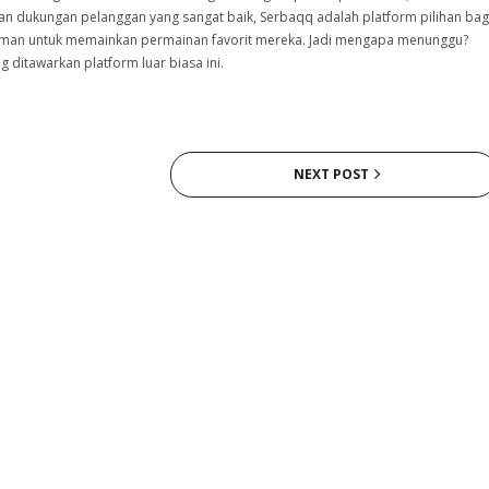
n dukungan pelanggan yang sangat baik, Serbaqq adalah platform pilihan bag
man untuk memainkan permainan favorit mereka. Jadi mengapa menunggu?
 ditawarkan platform luar biasa ini.
NEXT POST