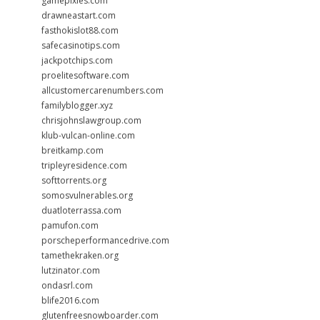
gamepixies.com
drawneastart.com
fasthokislot88.com
safecasinotips.com
jackpotchips.com
proelitesoftware.com
allcustomercarenumbers.com
familyblogger.xyz
chrisjohnslawgroup.com
klub-vulcan-online.com
breitkamp.com
tripleyresidence.com
softtorrents.org
somosvulnerables.org
duatloterrassa.com
pamufon.com
porscheperformancedrive.com
tamethekraken.org
lutzinator.com
ondasrl.com
blife2016.com
glutenfreesnowboarder.com