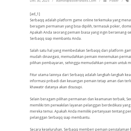
Dec 30, 2025
Admin@boilersnbits.com
Poker
[ad_1]
Serbaqq adalah platform game online terkemuka yang men
beragam permainan yang bisa dipilih, termasuk poker, domi
Apakah Anda seorang pemain biasa yang ingin bersenang-sen
Serbaqq siap membantu Anda.
Salah satu hal yang membedakan Serbaqq dari platform game
mudah dinavigasi, memudahkan pemain menemukan permainan
pilihan pembayaran, sehingga memudahkan pemain untuk m
Fitur utama lainnya dari Serbaqq adalah langkah-langkah ke
informasi pribadi dan keuangan pemain tetap aman dan terli
khawatir datanya akan disusupi.
Selain beragam pilihan permainan dan keamanan terbaik, Se
memiliki tim perwakilan layanan pelanggan berdedikasi ya
mereka temui. Apakah Anda memiliki pertanyaan tentang p
pelanggan Serbaqq siap membantu.
Secara keseluruhan, Serbaqq memberi pemain pengalaman b