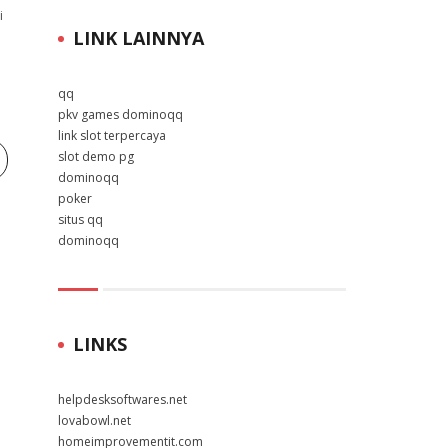
i
LINK LAINNYA
qq
pkv games dominoqq
link slot terpercaya
slot demo pg
dominoqq
poker
situs qq
dominoqq
LINKS
helpdesksoftwares.net
lovabowl.net
homeimprovementit.com