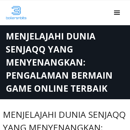
Skip
to
content
MENJELAJAHI DUNIA
SENJAQQ YANG
MENYENANGKAN:
PENGALAMAN BERMAIN
GAME ONLINE TERBAIK
MENJELAJAHI DUNIA SENJAQQ
YANG MENYENANGKAN: