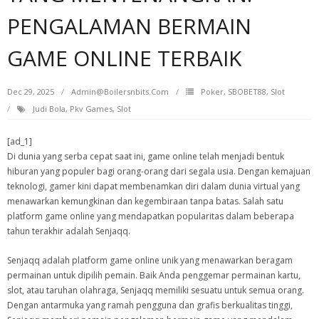
PENGALAMAN BERMAIN
GAME ONLINE TERBAIK
Dec 29, 2025
Admin@boilersnbits.com
Poker
,
SBOBET88
,
Slot
Judi Bola
,
Pkv Games
,
Slot
[ad_1]
Di dunia yang serba cepat saat ini, game online telah menjadi bentuk
hiburan yang populer bagi orang-orang dari segala usia. Dengan kemajuan
teknologi, gamer kini dapat membenamkan diri dalam dunia virtual yang
menawarkan kemungkinan dan kegembiraan tanpa batas. Salah satu
platform game online yang mendapatkan popularitas dalam beberapa
tahun terakhir adalah Senjaqq.
Senjaqq adalah platform game online unik yang menawarkan beragam
permainan untuk dipilih pemain. Baik Anda penggemar permainan kartu,
slot, atau taruhan olahraga, Senjaqq memiliki sesuatu untuk semua orang.
Dengan antarmuka yang ramah pengguna dan grafis berkualitas tinggi,