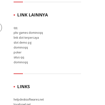
LINK LAINNYA
qq
pkv games dominoqq
link slot terpercaya
slot demo pg
dominoqq
poker
situs qq
dominoqq
LINKS
helpdesksoftwares.net
lovabowl.net